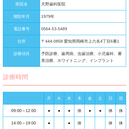
医院名
天野歯科医院
開院年月
1979年
電話番号
0564-53-5489
住所
〒444-0858 愛知県岡崎市上六名4丁目6番1
診療項目
予防診療、歯周病、虫歯治療、小児歯科、審
美治療、ホワイトニング、インプラント
診療時間
月
火
水
木
金
土
日
祝
09:00～12:00
●
●
●
休
●
●
休
休
14:00～19:00
●
●
休
休
休