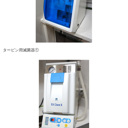
タービン用滅菌器①